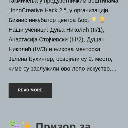
такмичења у предузетничким вештинама
„InnoCreative Hack 2.“, у организацији
Бизнис инкубатор центра Бор.
Наши ученици: Дуња Николић (II/1),
Анастасија Стојчевски (III/2), Душан
Николић (IV/3) и њихова менторка
Јелена Бухингер, освојили су 2. место,
чиме су заслужили ово лепо искуство....
READ MORE
Призор за