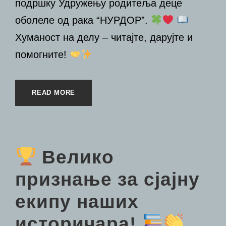
подршку Удружењу родитеља деце
оболеле од рака “НУРДОР”.
Хуманост на делу – читајте, дарујте и
помогните!
READ MORE
Велико
признање за сјајну
екипу наших
историчара!