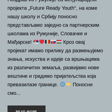
пројекта „Future Ready Youth“, на коме
нашу школу и Србију поносно
представљамо заједно са партнерским
школама из Румуније, Словачке и
Мађарске!
Кроз овај
пројекат имамо прилику да размењујемо
знања, искуства и идеје са вршњацима
из различитих земаља, развијамо нове
вештине и градимо пријатељства која
превазилазе границе.
Поносни
смо...
READ MORE