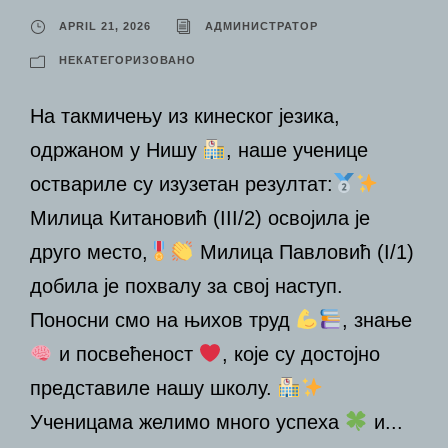
APRIL 21, 2026
АДМИНИСТРАТОР
НЕКАТЕГОРИЗОВАНО
На такмичењу из кинеског језика,
одржаном у Нишу
, наше ученице
оствариле су изузетан резултат:
Милица Китановић (III/2) освојила је
друго место,
Милица Павловић (I/1)
добила је похвалу за свој наступ.
Поносни смо на њихов труд
, знање
и посвећеност
, које су достојно
представиле нашу школу.
Ученицама желимо много успеха
и...