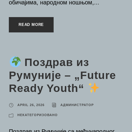
обичајима, народном ношњом,...
READ MORE
Поздрав из
Румуније – „Future
Ready Youth“
APRIL 26, 2026
АДМИНИСТРАТОР
НЕКАТЕГОРИЗОВАНО
Поздрав из Румуније са међународног