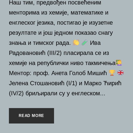
Наш тим, предвођен посвећеним
менторима из хемије, математике и
енглеског језика, постигао је изузетне
резултате и још једном показао снагу
знања и тимског рада.
Ива
Радовановић (III/2) пласирала се из
хемије на републички ниво такмичења
Ментор: проф. Анета Голоб Мишић
Јелена Стошановић (I/1) и Марко Ћирић
(IV/2) бриљирали су у енглеском...
READ MORE