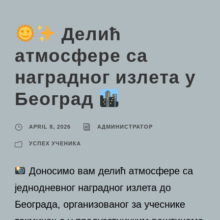
Делић
атмосфере са
наградног излета у
Београд
APRIL 8, 2026
АДМИНИСТРАТОР
УСПЕХ УЧЕНИКА
Доносимо вам делић атмосфере са
једнодневног наградног излета до
Београда, организованог за учеснике