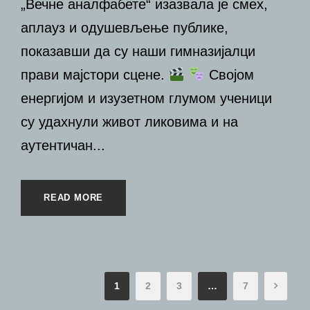
„Вечне аналфабете“ изазвала је смех,
аплауз и одушевљење публике,
показавши да су наши гимназијалци
прави мајстори сцене.
Својом
енергијом и изузетном глумом ученици
су удахнули живот ликовима и на
аутентичан...
READ MORE
1
2
3
…
7