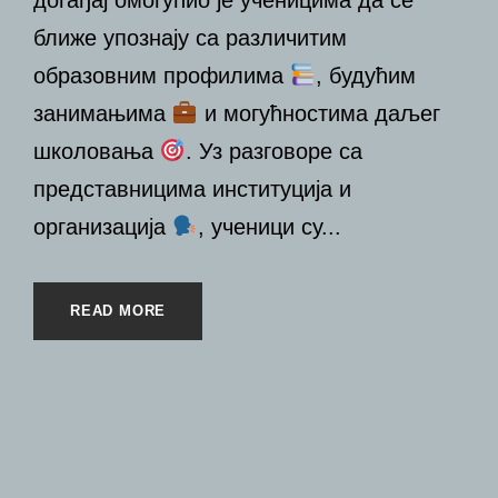
догађај омогућио је ученицима да се
ближе упознају са различитим
образовним профилима
, будућим
занимањима
и могућностима даљег
школовања
. Уз разговоре са
представницима институција и
организација
, ученици су...
READ MORE