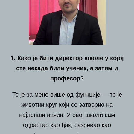
1. Како је бити директор школе у којој
сте некада били ученик, а затим и
професор?
То је за мене више од функције — то је
животни круг који се затворио на
најлепши начин. У овој школи сам
одрастао као ђак, сазревао као