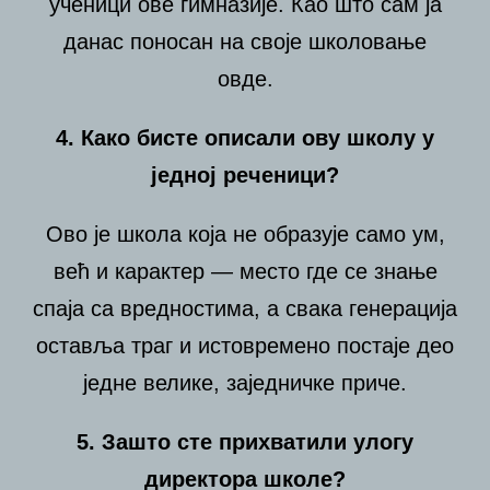
ученици ове гимназије. Као што сам ја
данас поносан на своје школовање
овде.
4. Како бисте описали ову школу у
једној реченици?
Ово је школа која не образује само ум,
већ и карактер — место где се знање
спаја са вредностима, а свака генерација
оставља траг и истовремено постаје део
једне велике, заједничке приче.
5. Зашто сте прихватили улогу
директора школе?