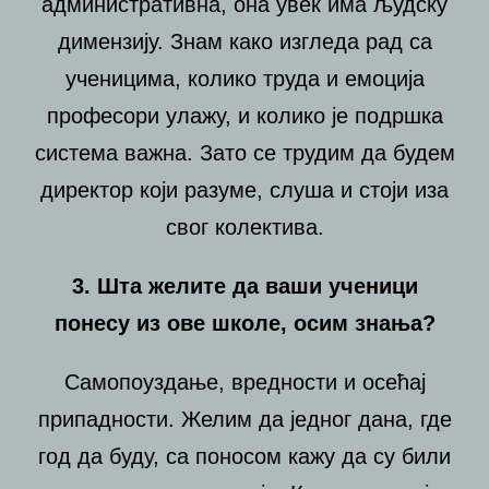
административна, она увек има људску
димензију. Знам како изгледа рад са
ученицима, колико труда и емоција
професори улажу, и колико је подршка
система важна. Зато се трудим да будем
директор који разуме, слуша и стоји иза
свог колектива.
3. Шта желите да ваши ученици
понесу из ове школе, осим знања?
Самопоуздање, вредности и осећај
припадности. Желим да једног дана, где
год да буду, са поносом кажу да су били