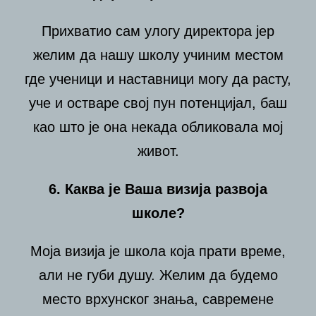
Прихватио сам улогу директора јер
желим да нашу школу учиним местом
где ученици и наставници могу да расту,
уче и остваре свој пун потенцијал, баш
као што је она некада обликовала мој
живот.
6. Каква је Ваша визија развоја
школе?
Моја визија је школа која прати време,
али не губи душу. Желим да будемо
место врхунског знања, савремене