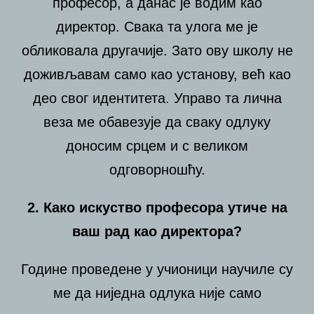
професор, а данас је водим као
директор. Свака та улога ме је
обликовала другачије. Зато ову школу не
доживљавам само као установу, већ као
део свог идентитета. Управо та лична
веза ме обавезује да сваку одлуку
доносим срцем и с великом
одговорношћу.
2. Како искуство професора утиче на
ваш рад као директора?
Године проведене у учионици научиле су
ме да ниједна одлука није само