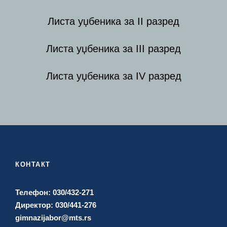
Листа уџбеника за II разред
Листа уџбеника за III разред
Листа уџбеника за IV разред
КОНТАКТ
Телефон: 030/432-271
Директор: 030/441-276
gimnazijabor@mts.rs